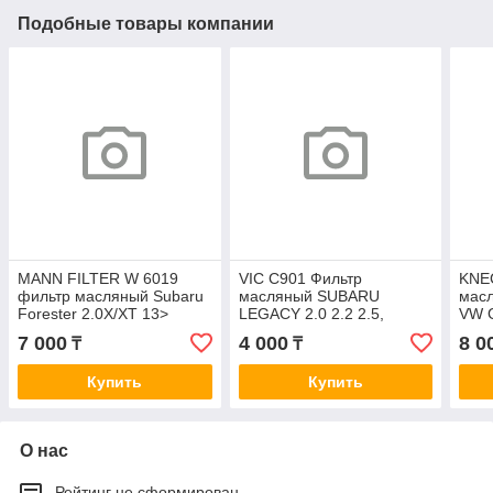
Подобные товары компании
MANN FILTER W 6019
VIC C901 Фильтр
KNE
фильтр масляный Subaru
масляный SUBARU
масл
Forester 2.0X/XT 13>
LEGACY 2.0 2.2 2.5,
VW G
SUBARU BRZ, Forester
SUBARU FORESTER 2.0
1.8/
7 000
4 000
8 0
₸
₸
(SH, SJ), Impreza IV,
2.5
Купить
Купить
О нас
Рейтинг не сформирован