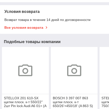
Условия возврата
Возврат товара в течение 14 дней по договоренности
Все условия возврата
Подобные товары компании
STELLOX 201 610-SX
BOSCH 3 397 007 863
STE
щетки плоск. к-т 550/22''
щетки плоск. к-т
щетк
2шт Pin lock Audi A6 01> (A
650/26'+450/18' (A 863 S)
750/