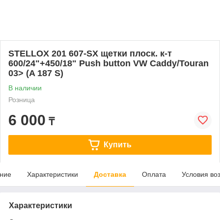
STELLOX 201 607-SX щетки плоск. к-т
600/24"+450/18" Push button VW Caddy/Touran
03> (A 187 S)
В наличии
Розница
6 000
₸
Купить
ние
Характеристики
Доставка
Оплата
Условия во
Характеристики