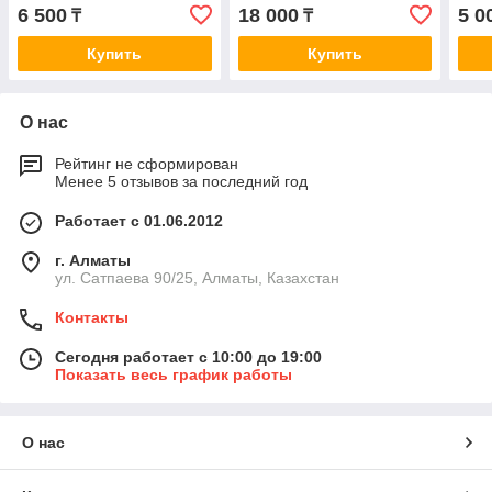
933 S)
Audi A3, VW Golf VII
butt
6 500
18 000
5 0
₸
₸
06>
Купить
Купить
О нас
Рейтинг не сформирован
Менее 5 отзывов за последний год
Работает с 01.06.2012
г. Алматы
ул. Сатпаева 90/25, Алматы, Казахстан
Контакты
Сегодня работает с 10:00 до 19:00
Показать весь график работы
О нас