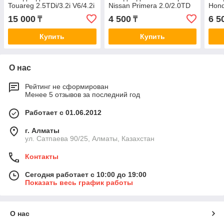
Touareg 2.5TDi/3.2i V6/4.2i
Nissan Primera 2.0/2.0TD
Hond
V8/5.0 V10 диск 18" 02>
90-02/Almera
93/C
15 000
4 500
6 5
₸
₸
SP2197
1.5/1.8/2.2TDi 00> D1180
Купить
Купить
О нас
Рейтинг не сформирован
Менее 5 отзывов за последний год
Работает с 01.06.2012
г. Алматы
ул. Сатпаева 90/25, Алматы, Казахстан
Контакты
Сегодня работает с 10:00 до 19:00
Показать весь график работы
О нас