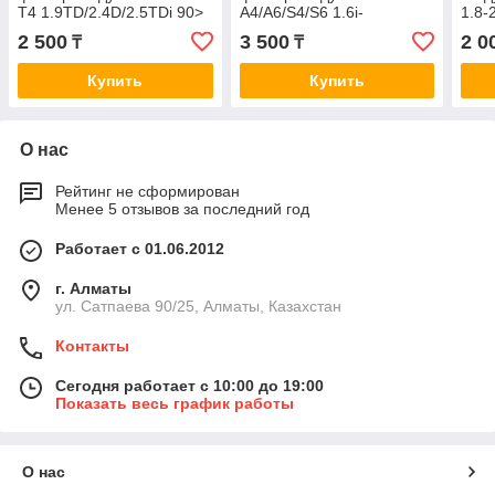
T4 1.9TD/2.4D/2.5TDi 90>
A4/A6/S4/S6 1.6i-
1.8-
A0072
4.2/1.9TDi 94>, VW Passat
Golf
2 500
3 500
2 0
₸
₸
1.6-2.0TDi 96> A0084
-92 
Купить
Купить
О нас
Рейтинг не сформирован
Менее 5 отзывов за последний год
Работает с 01.06.2012
г. Алматы
ул. Сатпаева 90/25, Алматы, Казахстан
Контакты
Сегодня работает с 10:00 до 19:00
Показать весь график работы
О нас