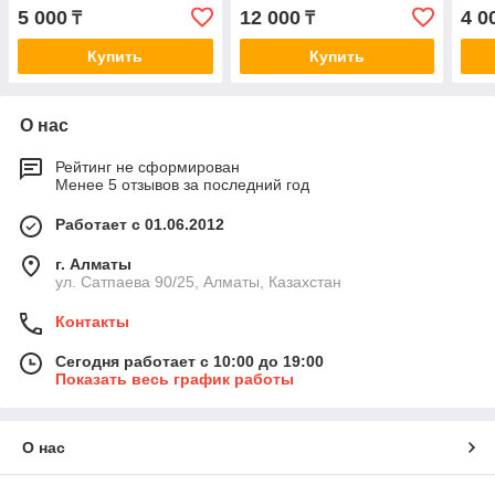
2.0/2.5 V6 99>
2AZ-FE 2.4 16v 02-06
Esco
5 000
12 000
4 0
₸
₸
Купить
Купить
О нас
Рейтинг не сформирован
Менее 5 отзывов за последний год
Работает с 01.06.2012
г. Алматы
ул. Сатпаева 90/25, Алматы, Казахстан
Контакты
Сегодня работает с 10:00 до 19:00
Показать весь график работы
О нас