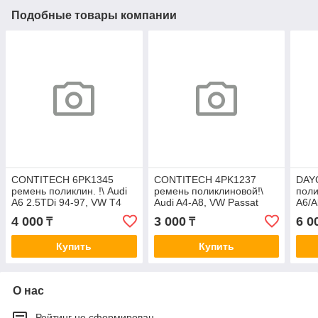
Подобные товары компании
CONTITECH 6PK1345
CONTITECH 4PK1237
DAY
ремень поликлин. !\ Audi
ремень поликлиновой!\
поли
A6 2.5TDi 94-97, VW T4
Audi A4-A8, VW Passat
A6/A
2.5 90>
2.5TDi 98>
4 000
3 000
6 0
₸
₸
Купить
Купить
О нас
Рейтинг не сформирован