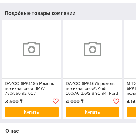
Подобные товары компании
DAYCO 6PK1195 Ремень
DAYCO 6PK1675 ремень
MIT
поликлиновой BMW
поликлиновой!\ Audi
6PK
750/850 92-01 /
100/A6 2.6/2.8 91-94, Ford
пол
Chrysler/Dodge
Escort 1.6 16V 94>
MR20
3 500
4 000
4 5
₸
₸
Sebring/Stratus 3,0 00-
Купить
Купить
О нас