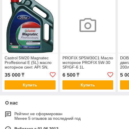
Castrol 5W20 Magnatec
PROFIX SP5W30C1 Масло
DOB
Proffesional E (5L) масло
моторное PROFIX 5W-30
двиг
моторное синт. API SN,
SP/GF-6 1L
200л
ILSAC GF-5, WSS-
35 000
6 500
5 0
₸
₸
M2C948-B
Купить
Купить
О нас
Рейтинг не сформирован
Менее 5 отзывов за последний год
Работает с 01.06.2012