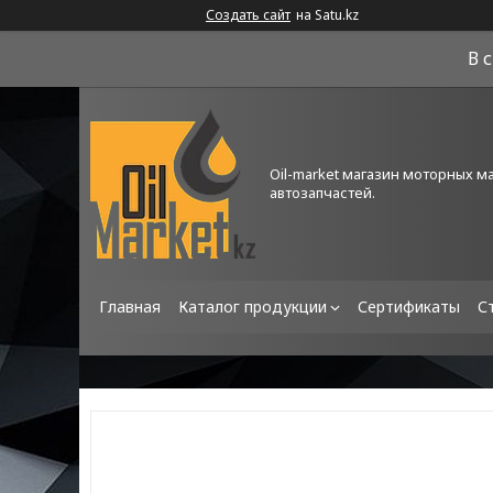
Создать сайт
на Satu.kz
В 
Oil-market магазин моторных м
автозапчастей.
Главная
Каталог продукции
Сертификаты
С