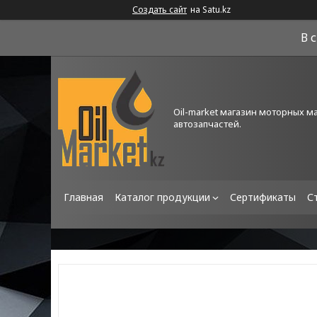
Создать сайт
на Satu.kz
В 
Oil-market магазин моторных м
автозапчастей.
Главная
Каталог продукции
Сертификаты
С