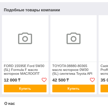
Подобные товары компании
FORD 15595E Ford 5W30
TOYOTA 08880-80365
Cast
(5L) Formula F масло
масло моторное 0W30
Prof
моторное МАСЛООПТ
(5L) синтетика Toyota API
мото
SL/CF, ACEA B3/B4/A3
ILSA
12 000
42 500
35 
₸
₸
M2C
Купить
Купить
О нас