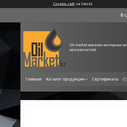
Создать сайт
на Satu.kz
В 
Oil-market магазин моторных м
автозапчастей.
Главная
Каталог продукции
Сертификаты
С