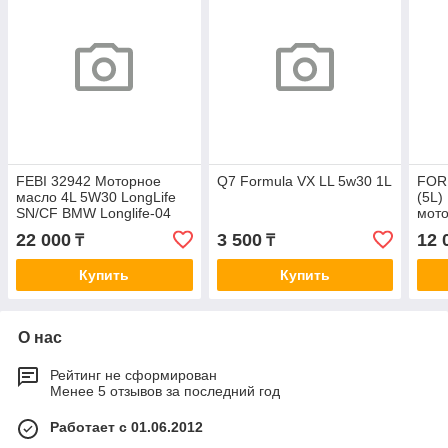
FEBI 32942 Моторное
Q7 Formula VX LL 5w30 1L
FOR
масло 4L 5W30 LongLife
(5L)
SN/CF BMW Longlife-04
мот
MB229.51/52
22 000
3 500
12 
₸
₸
VW502.00/505.00/01
Купить
Купить
О нас
Рейтинг не сформирован
Менее 5 отзывов за последний год
Работает с 01.06.2012