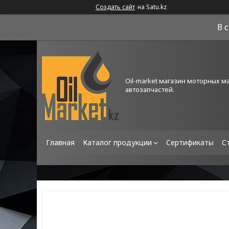
Создать сайт
на Satu.kz
В 
Oil-market магазин моторных м
автозапчастей.
Главная
Каталог продукции
Сертификаты
С