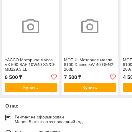
YACCO Моторное масло
MOTUL Моторное масло
MOT
VX 500 SAE 10W40 SN/CF
8100 X-cess 5W-40 GEN2
6100
MB229.3 1L
208L
208
6 500
7 500
4 5
₸
₸
Купить
Купить
О нас
Рейтинг не сформирован
Менее 5 отзывов за последний год