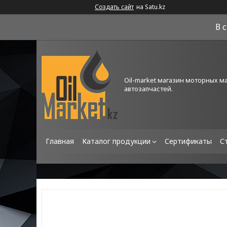
Создать сайт
на Satu.kz
В 
Oil-market магазин моторных м
автозапчастей.
Главная
Каталог продукции
Сертификаты
С