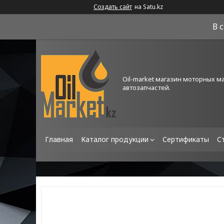
Создать сайт
на Satu.kz
В 
Oil-market магазин моторных м
автозапчастей.
Главная
Каталог продукции
Сертификаты
С