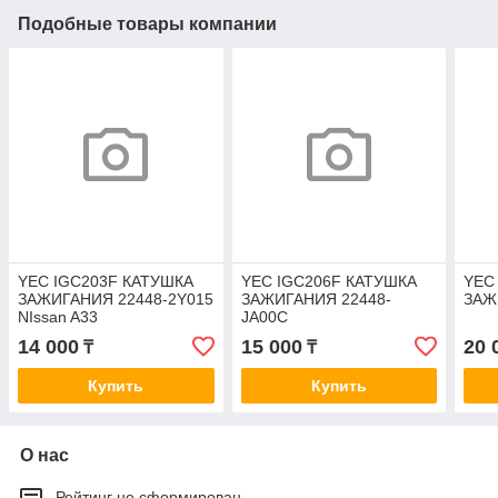
Подобные товары компании
YEC IGC203F КАТУШКА
YEC IGC206F КАТУШКА
YEC
ЗАЖИГАНИЯ 22448-2Y015
ЗАЖИГАНИЯ 22448-
ЗАЖ
NIssan A33
JA00C
14 000
15 000
20 
₸
₸
Купить
Купить
О нас
Рейтинг не сформирован