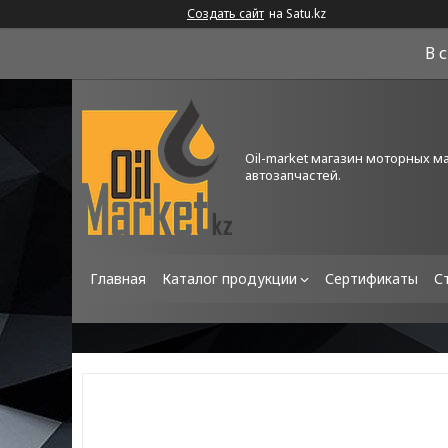
Создать сайт
на Satu.kz
В 
Oil-market магазин моторных м
автозапчастей.
Главная
Каталог продукции
Сертификаты
С