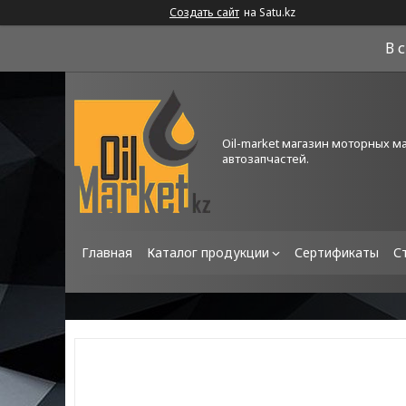
Создать сайт
на Satu.kz
В 
Oil-market магазин моторных м
автозапчастей.
Главная
Каталог продукции
Сертификаты
С