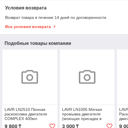
Условия возврата
Возврат товара в течение 14 дней по договоренности
Все условия возврата
Подобные товары компании
LAVR LN2510 Пенная
LAVR LN1005 Мягкая
LAV
раскоксовка двигателя
промывка двигателя
Раск
COMPLEX 400мл
(моющая присадка в
двиг
масло) Motor Flush Soft
NOV
9 800
3 000
9 0
₸
₸
200 км 330мл
двиг