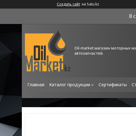
Создать сайт
на Satu.kz
В 
Oil-market магазин моторных м
автозапчастей.
Главная
Каталог продукции
Сертификаты
С