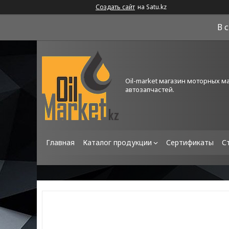
Создать сайт
на Satu.kz
В 
Oil-market магазин моторных м
автозапчастей.
Главная
Каталог продукции
Сертификаты
С