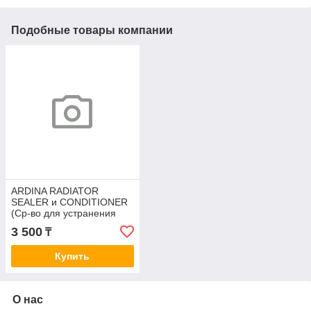
Подобные товары компании
ARDINA RADIATOR
SEALER и CONDITIONER
(Ср-во для устранения
течи в системе
3 500
₸
охлаждения
двигателя)/250 ml
Купить
О нас