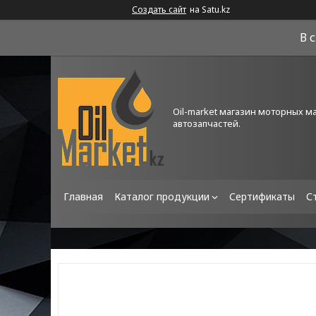
Создать сайт
на Satu.kz
В 
Oil-market магазин моторных м
автозапчастей.
Главная
Каталог продукции
Сертификаты
С