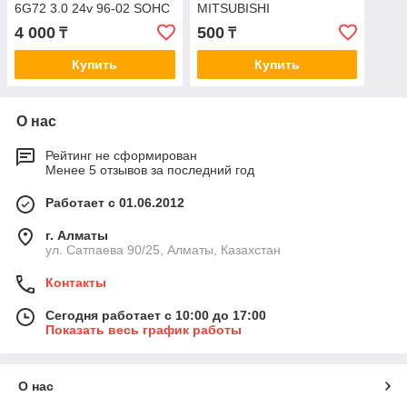
6G72 3.0 24v 96-02 SOHC
MITSUBISHI
вдоль UE 37x50x6 RM
4G13/4G63/6G72/6G74
4 000
500
₸
₸
передний MITSUBISHI:
SOHC вдоль
Купить
Купить
О нас
Рейтинг не сформирован
Менее 5 отзывов за последний год
Работает с 01.06.2012
г. Алматы
ул. Сатпаева 90/25, Алматы, Казахстан
Контакты
Сегодня работает с 10:00 до 17:00
Показать весь график работы
О нас