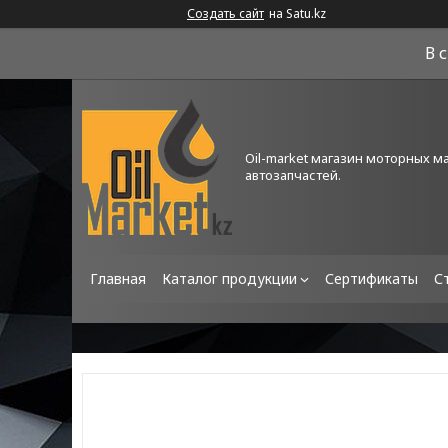
Создать сайт
на Satu.kz
В 
Oil-market магазин моторных м
автозапчастей.
Главная
Каталог продукции
Сертификаты
С