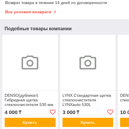
Возврат товара в течение 14 дней по договоренности
Все условия возврата
Подобные товары компании
DENSO(дубликат)
LYNX Стандартная щетка
DEN
Гибридная щетка
стеклоочистителя
стек
стеклоочистителя 530 мм
LYNXauto 530L
4 000
3 000
10 
₸
₸
Купить
Купить