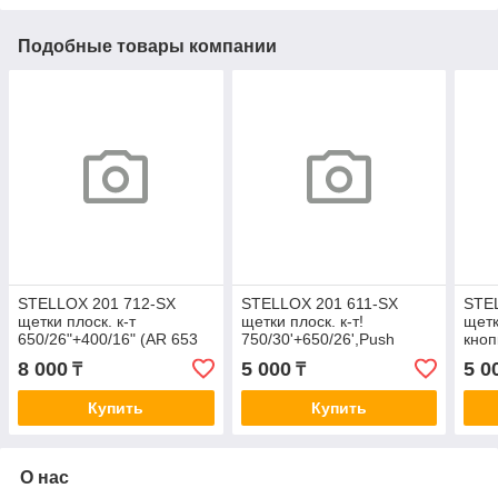
Подобные товары компании
STELLOX 201 712-SX
STELLOX 201 611-SX
STE
щетки плоск. к-т
щетки плоск. к-т!
щетк
650/26"+400/16" (AR 653
750/30'+650/26',Push
кноп
S)
button\ Ford Galaxy/S-Max
Hyun
8 000
5 000
5 0
₸
₸
06>
all 1
Купить
Купить
О нас