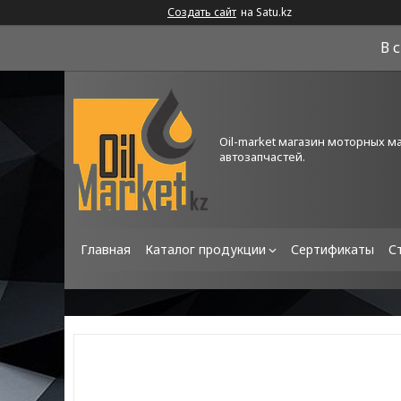
Создать сайт
на Satu.kz
В 
Oil-market магазин моторных м
автозапчастей.
Главная
Каталог продукции
Сертификаты
С