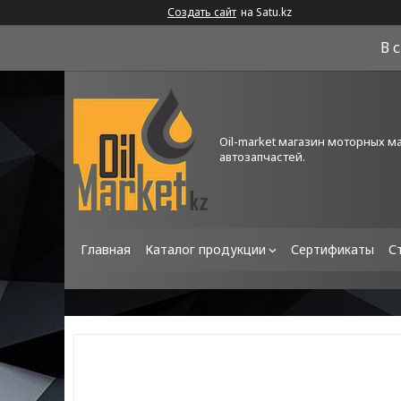
Создать сайт
на Satu.kz
В 
Oil-market магазин моторных м
автозапчастей.
Главная
Каталог продукции
Сертификаты
С