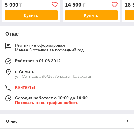
04> AC0125SET
10> AC0185C
3.6/
5 000
14 500
18 
₸
₸
AC0
Купить
Купить
О нас
Рейтинг не сформирован
Менее 5 отзывов за последний год
Работает с 01.06.2012
г. Алматы
ул. Сатпаева 90/25, Алматы, Казахстан
Контакты
Сегодня работает с 10:00 до 19:00
Показать весь график работы
О нас