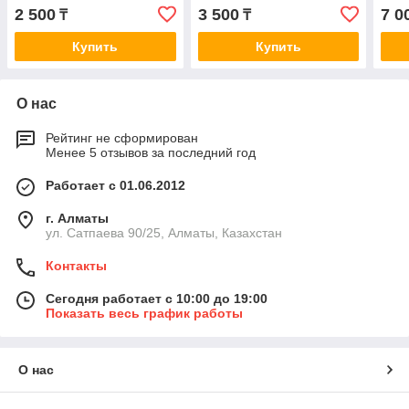
98-, IMPREZA 1.6, 1.8, 2.0
Фургон 25 CRDi 4WD TCi
CHER
2 500
3 500
7 0
₸
₸
92-00 AC902
Cargo TQ CRDI AC9303
10- 
Купить
Купить
О нас
Рейтинг не сформирован
Менее 5 отзывов за последний год
Работает с 01.06.2012
г. Алматы
ул. Сатпаева 90/25, Алматы, Казахстан
Контакты
Сегодня работает с 10:00 до 19:00
Показать весь график работы
О нас