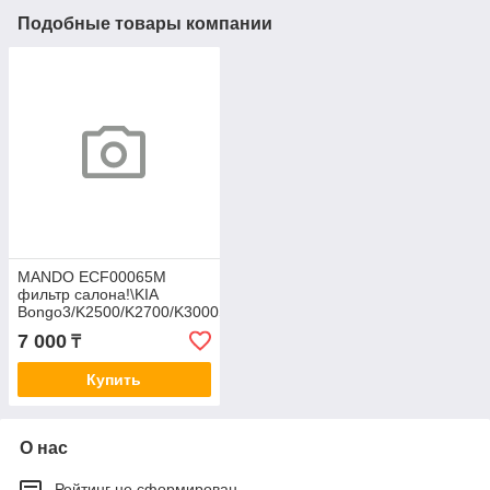
Подобные товары компании
MANDO ECF00065M
фильтр салона!\KIA
Bongo3/K2500/K2700/K3000S/K4000S
16> AC13001
7 000
₸
Купить
О нас
Рейтинг не сформирован