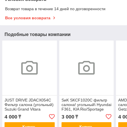
Возврат товара в течение 14 дней по договоренности
Все условия возврата
Подобные товары компании
JUST DRIVE JDACX054C
SиK SKCF1020C фильтр
AMD
Фильтр салона (угольный)
салона! угольный\ Hyundai
сало
Suzuki Grand Vitara
F361, KIA Rio/Sportage
Getz
1.6/2.0/2.4/3.2/1.9DDiS 05>
1.4-2.7 94> AC9312
1.6/
4 000
3 000
4 0
₸
₸
AC980J
Купить
Купить