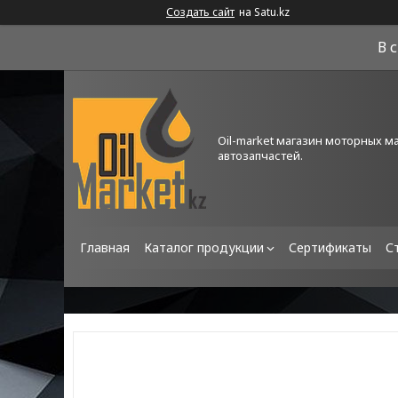
Создать сайт
на Satu.kz
В 
Oil-market магазин моторных м
автозапчастей.
Главная
Каталог продукции
Сертификаты
С