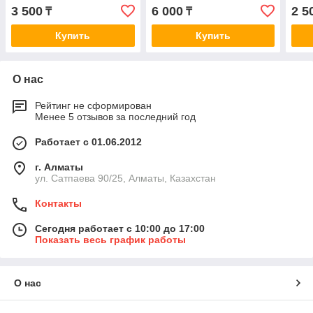
Trail/Almera/Primera 2.0i
Alme
3 500
6 000
2 5
₸
₸
00>
Купить
Купить
О нас
Рейтинг не сформирован
Менее 5 отзывов за последний год
Работает с 01.06.2012
г. Алматы
ул. Сатпаева 90/25, Алматы, Казахстан
Контакты
Сегодня работает с 10:00 до 17:00
Показать весь график работы
О нас