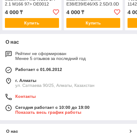
2.1 M166 97> OE0012
E38/E39/E46/X5 2.5D/3.0D
114
M57 98 OE0028
F01/
4 000
4 000
4 0
₸
₸
10>
Купить
Купить
О нас
Рейтинг не сформирован
Менее 5 отзывов за последний год
Работает с 01.06.2012
г. Алматы
ул. Сатпаева 90/25, Алматы, Казахстан
Контакты
Сегодня работает с 10:00 до 19:00
Показать весь график работы
О нас