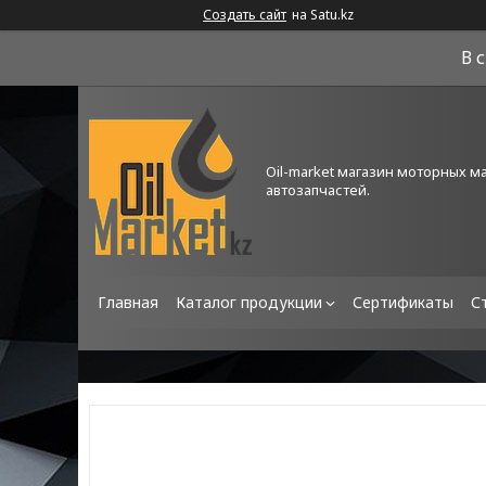
Создать сайт
на Satu.kz
В 
Oil-market магазин моторных м
автозапчастей.
Главная
Каталог продукции
Сертификаты
С