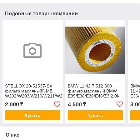
Подобные товары компании
STELLOX 20-51537-SX
BMW 11 42 7 512 300
BMW
фильтр масляный!\ MB
фильтр масляный BMW
11 4
W202/W203/W210/W211/W220
E39/E38/E36/E46/Z3 2.0i-
E36/
2.4-6.0 96> OE0037
3.0i и24V 95> OE0027
89>
2 000
4 500
3 0
₸
₸
Купить
Купить
О нас