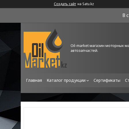
Создать сайт
на Satu.kz
В 
Oil-market магазин моторных м
автозапчастей.
Главная
Каталог продукции
Сертификаты
С