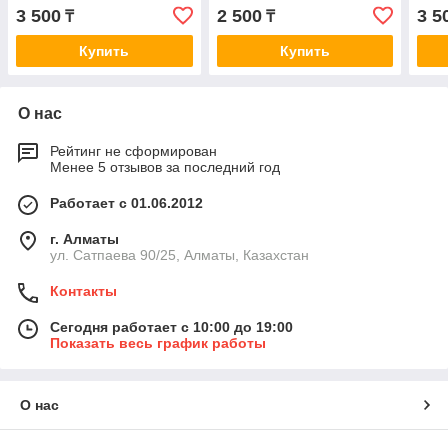
4.2/1.9TDi 94>, VW Passat
2.0 06> A9320
1.6i
3 500
2 500
3 5
₸
₸
1.6-2.0TDi 96> A0084
Купить
Купить
О нас
Рейтинг не сформирован
Менее 5 отзывов за последний год
Работает с 01.06.2012
г. Алматы
ул. Сатпаева 90/25, Алматы, Казахстан
Контакты
Сегодня работает с 10:00 до 19:00
Показать весь график работы
О нас