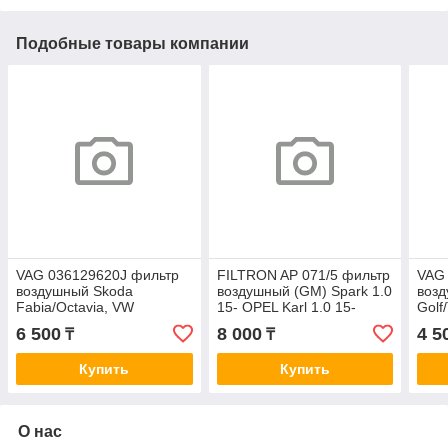
Подобные товары компании
VAG 036129620J фильтр
FILTRON AP 071/5 фильтр
VAG 
воздушный Skoda
воздушный (GM) Spark 1.0
возд
Fabia/Octavia, VW
15- OPEL Karl 1.0 15-
Golf
Jetta/Polo 1.4/1.6 09>
A0640
1.9T
6 500
8 000
4 5
₸
₸
A0470
Купить
Купить
О нас