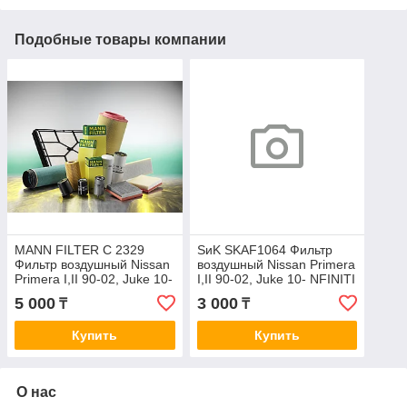
Подобные товары компании
MANN FILTER C 2329
SиK SKAF1064 Фильтр
Фильтр воздушный Nissan
воздушный Nissan Primera
Primera I,II 90-02, Juke 10-
I,II 90-02, Juke 10- NFINITI
NFINITI FX 08- A202J
FX 08- A202J
5 000
3 000
₸
₸
Купить
Купить
О нас