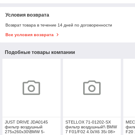
Условия возврата
Возврат товара в течение 14 дней по договоренности
Все условия возврата
Подобные товары компании
JUST DRIVE JDA0145
STELLOX 71-01202-SX
MEC
фильтр воздушный
фильтр воздушный!\ BMW
фил
275x260x30\BMW 5-
7 F01/F02 4.0i/X6 35i 08>
F20 