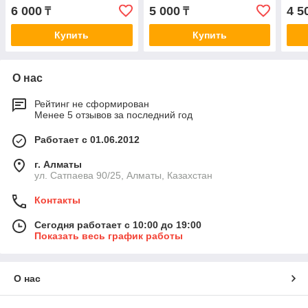
serie/7-serie/X3/X5/X6
A0290
6 000
5 000
4 5
₸
₸
E70/E71/E72/F01/F07/F103.0i
08>
Купить
Купить
О нас
Рейтинг не сформирован
Менее 5 отзывов за последний год
Работает с 01.06.2012
г. Алматы
ул. Сатпаева 90/25, Алматы, Казахстан
Контакты
Сегодня работает с 10:00 до 19:00
Показать весь график работы
О нас