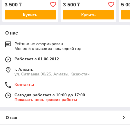
2.5D/TD 93> / W163 2.3-
95>,
3 500
3 500
5 0
₸
₸
5.5 98> A0053
A00
Купить
Купить
О нас
Рейтинг не сформирован
Менее 5 отзывов за последний год
Работает с 01.06.2012
г. Алматы
ул. Сатпаева 90/25, Алматы, Казахстан
Контакты
Сегодня работает с 10:00 до 17:00
Показать весь график работы
О нас