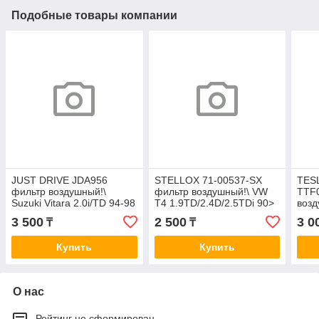
Подобные товары компании
JUST DRIVE JDA956
STELLOX 71-00537-SX
TES
фильтр воздушный!\
фильтр воздушный!\ VW
TTF
Suzuki Vitara 2.0i/TD 94-98
T4 1.9TD/2.4D/2.5TDi 90>
возд
/ Grand Vitara 1.6-2.5 98>
A0072
A3/S
3 500
2 500
3 0
₸
₸
A956J
Skod
96> 
Купить
Купить
О нас
Рейтинг не сформирован