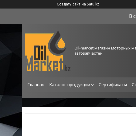
Создать сайт
на Satu.kz
В 
Oil-market магазин моторных м
автозапчастей.
Главная
Каталог продукции
Сертификаты
С