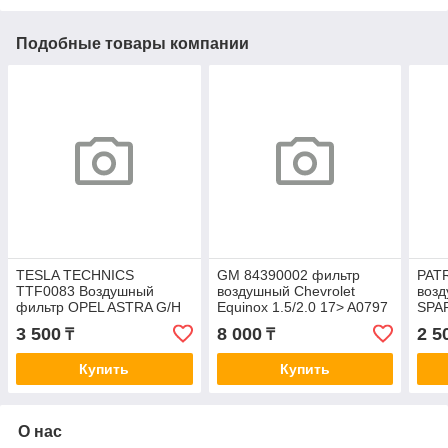
Подобные товары компании
TESLA TECHNICS
GM 84390002 фильтр
PAT
TTF0083 Воздушный
воздушный Chevrolet
воз
фильтр OPEL ASTRA G/H
Equinox 1.5/2.0 17> A0797
SPAR
1.4-2.0 00-/04-/ZAFIRA A/B
(про
3 500
8 000
2 5
₸
₸
99-/05- A0288
A52
Купить
Купить
О нас