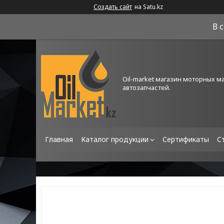
Создать сайт
на Satu.kz
В 
Oil-market магазин моторных м
автозапчастей.
Главная
Каталог продукции
Сертификаты
С